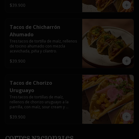
$39.900
Tacos de Chicharrón
Ahumado
Tres tacos de tortilla de maíz, rellenos 
de tocino ahumado con mezcla 
acevichada, piña y cilantro.
$39.900
Tacos de Chorizo
Uruguayo
Tres tacos de tortillas de maíz, 
rellenos de chorizo uruguayo a la 
parrilla, con maíz, sour cream y 
encurtido de cebolla roja.
$39.900
Cortes Nacionales