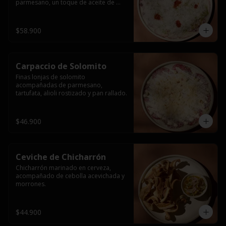
parmesano, un toque de aceite de 
pimentón y perejil fresco. Terminado 
con crujiente pan rallado.
$58.900
Carpaccio de Solomito
Finas lonjas de solomito 
acompañadas de parmesano, 
tartufata, alioli rostizado y pan rallado.
$46.900
Ceviche de Chicharrón
Chicharrón marinado en cerveza, 
acompañado de cebolla acevichada y 
morrones.
$44.900