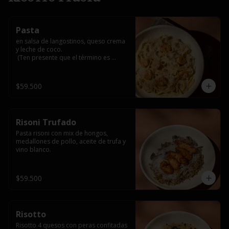
Pasta
en salsa de langostinos, queso crema 
y leche de coco.

 (Ten presente que el término es 
medio, al superar 3/4 o bien asado 
alteraría su sabor natural y podría 
generar notas amargas por el carbón 
$59.500
activado que lo recubre)
Risoni Trufado
Pasta risoni con mix de hongos, 
medallones de pollo, aceite de trufa y 
vino blanco.
$59.500
Risotto
Risotto 4 quesos con peras confitadas 