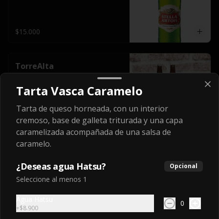
$15.000
TorreAlta
Cerveza artesanal Colombiana
Tarta Vasca Caramelo
Tarta de queso horneada, con un interior
$21.800
cremoso, base de galleta triturada y una capa
caramelizada acompañada de una salsa de
caramelo.
¿Deseas agua Hatsu?
Opcional
Seleccione al menos 1
Agua Hatsu
0
+
$8.900