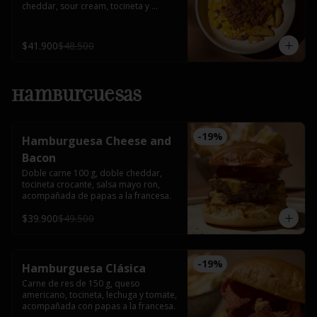
cheddar, sour cream, tocineta y 
cebollín.
$41.900
$48.500
Hamburguesas
-
19
%
Hamburguesa Cheese and
Bacon
Doble carne 100 g, doble cheddar, 
tocineta crocante, salsa mayo ron, 
acompañada de papas a la francesa.
$39.900
$49.500
-
19
%
Hamburguesa Clásica
Carne de res de 150 g, queso 
americano, tocineta, lechuga y tomate, 
acompañada con papas a la francesa.