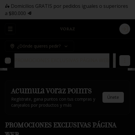
🛵 Domicilios GRATIS por pedidos iguales o superiores
a $80.000 🥩
Abrir menu de navegación
Logi
¿Dónde quieres pedir?
PROMOCIONES EXCLUSIVAS PÁGINA WEB
Entradas
Acumula
Voraz Points
Únete
Regístrate, gana puntos con tus compras y
canjealos por productos y más
PROMOCIONES EXCLUSIVAS PÁGINA
WEB