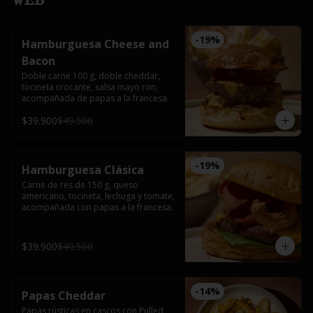
-
19
%
Hamburguesa Cheese and
Bacon
Doble carne 100 g, doble cheddar, 
tocineta crocante, salsa mayo ron, 
acompañada de papas a la francesa.
$39.900
$49.500
-
19
%
Hamburguesa Clásica
Carne de res de 150 g, queso 
americano, tocineta, lechuga y tomate, 
acompañada con papas a la francesa.
$39.900
$49.500
-
14
%
Papas Cheddar
Papas rústicas en cascos con Pulled 