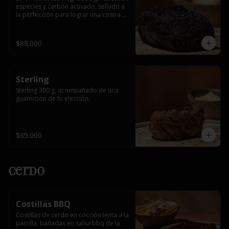
especies y carbón activado, sellado a 
la perfección para lograr una costra 
intensa y un interior jugoso, 
acompañado de una guarnición de tu 
elección.
$88.000
Sterling
Sterling 300 g, acompañado de una 
guarnición de tu elección.
$85.000
Cerdo
Costillas BBQ
Costillas de cerdo en cocción lenta a la 
parrilla, bañadas en salsa bbq de la 