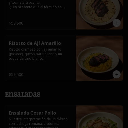
y tocineta crocante.

 (Ten presente que el término es 
medio, al superar 3/4 o bien asado 
alteraría su sabor natural y podría 
generar notas amargas por el carbón 
$59.500
activado que lo recubre)
Risotto de Ají Amarillo
Risotto cremoso con ají amarillo 
(picante), queso parmesano y un 
toque de vino blanco.
$59.500
Ensaladas
Ensalada Cesar Pollo
Nuestra interpretación de un clásico 
con lechuga romana, crutones, 