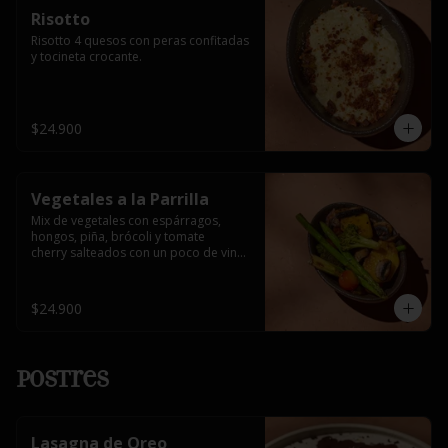
Risotto
Risotto 4 quesos con peras confitadas 
y tocineta crocante.
$24.900
Vegetales a la Parrilla
Mix de vegetales con espárragos, 
hongos, piña, brócoli y tomate 

cherry salteados con un poco de vino 
blanco.
$24.900
Postres
Lasagna de Oreo