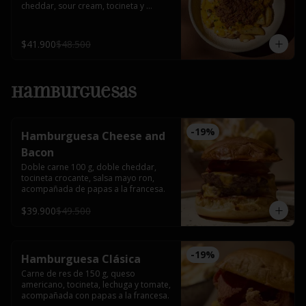
cheddar, sour cream, tocineta y 
cebollín.
$41.900
$48.500
Hamburguesas
-
19
%
Hamburguesa Cheese and
Bacon
Doble carne 100 g, doble cheddar, 
tocineta crocante, salsa mayo ron, 
acompañada de papas a la francesa.
$39.900
$49.500
-
19
%
Hamburguesa Clásica
Carne de res de 150 g, queso 
americano, tocineta, lechuga y tomate, 
acompañada con papas a la francesa.