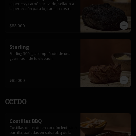
especies y carbón activado, sellado a 
la perfección para lograr una costra 
intensa y un interior jugoso, 
acompañado de una guarnición de tu 
elección.
$88.000
Sterling
Sterling 300 g, acompañado de una 
guarnición de tu elección.
$85.000
Cerdo
Costillas BBQ
Costillas de cerdo en cocción lenta a la 
parrilla, bañadas en salsa bbq de la 