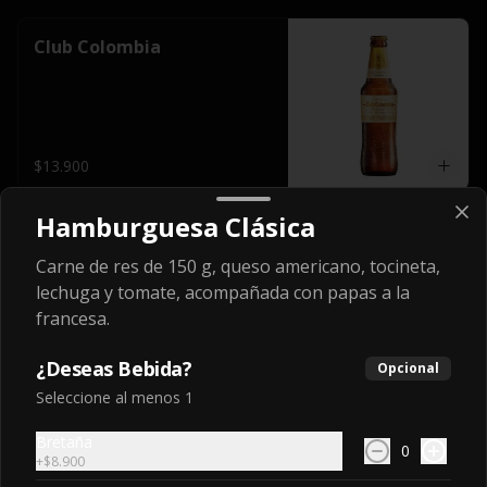
Club Colombia
$13.900
Hamburguesa Clásica
Corona
Carne de res de 150 g, queso americano, tocineta,
Importadas 1 u.
lechuga y tomate, acompañada con papas a la
francesa.
$15.000
¿Deseas Bebida?
Opcional
Seleccione al menos 1
Stella Artois
Bretaña
0
Importadas 1 u.
+
$8.900