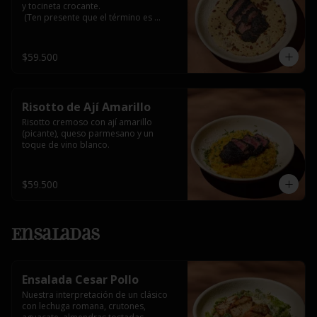
y tocineta crocante.

 (Ten presente que el término es 
medio, al superar 3/4 o bien asado 
alteraría su sabor natural y podría 
generar notas amargas por el carbón 
$59.500
activado que lo recubre)
Risotto de Ají Amarillo
Risotto cremoso con ají amarillo 
(picante), queso parmesano y un 
toque de vino blanco.
$59.500
Ensaladas
Ensalada Cesar Pollo
Nuestra interpretación de un clásico 
con lechuga romana, crutones, 