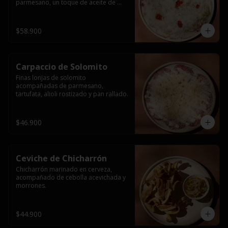
parmesano, un toque de aceite de 
pimentón y perejil fresco. Terminado 
con crujiente pan rallado.
$58.900
Carpaccio de Solomito
Finas lonjas de solomito 
acompañadas de parmesano, 
tartufata, alioli rostizado y pan rallado.
$46.900
Ceviche de Chicharrón
Chicharrón marinado en cerveza, 
acompañado de cebolla acevichada y 
morrones.
$44.900