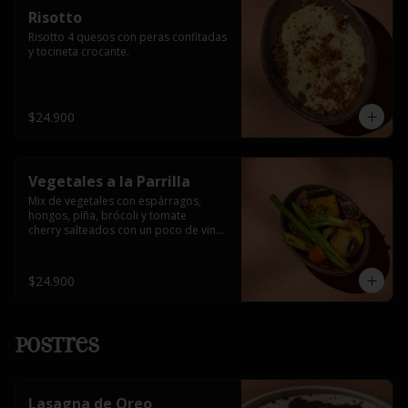
Risotto
Risotto 4 quesos con peras confitadas 
y tocineta crocante.
$24.900
Vegetales a la Parrilla
Mix de vegetales con espárragos, 
hongos, piña, brócoli y tomate 

cherry salteados con un poco de vino 
blanco.
$24.900
Postres
Lasagna de Oreo