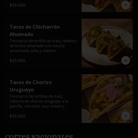
$39.900
Tacos de Chicharrón
Ahumado
Tres tacos de tortilla de maíz, rellenos 
de tocino ahumado con mezcla 
acevichada, piña y cilantro.
$39.900
Tacos de Chorizo
Uruguayo
Tres tacos de tortillas de maíz, 
rellenos de chorizo uruguayo a la 
parrilla, con maíz, sour cream y 
encurtido de cebolla roja.
$39.900
Cortes Nacionales