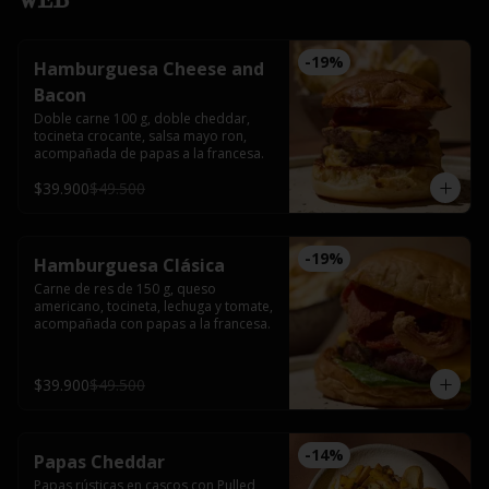
-
19
%
Hamburguesa Cheese and
Bacon
Doble carne 100 g, doble cheddar, 
tocineta crocante, salsa mayo ron, 
acompañada de papas a la francesa.
$39.900
$49.500
-
19
%
Hamburguesa Clásica
Carne de res de 150 g, queso 
americano, tocineta, lechuga y tomate, 
acompañada con papas a la francesa.
$39.900
$49.500
-
14
%
Papas Cheddar
Papas rústicas en cascos con Pulled 