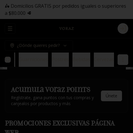
🛵 Domicilios GRATIS por pedidos iguales o superiores
a $80.000 🥩
Abrir menu de navegación
Logi
¿Dónde quieres pedir?
saladas
Guarniciones
Postres
Bebidas
Cervezas
Acumula
Voraz Points
Únete
Regístrate, gana puntos con tus compras y
canjealos por productos y más
PROMOCIONES EXCLUSIVAS PÁGINA
WEB