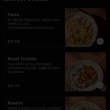
Pasta
en salsa de langostinos, queso crema 
y leche de coco.

 (Ten presente que el término es 
medio, al superar 3/4 o bien asado 
alteraría su sabor natural y podría 
generar notas amargas por el carbón 
$59.500
activado que lo recubre)
Risoni Trufado
Pasta risoni con mix de hongos, 
medallones de pollo, aceite de trufa y 
vino blanco.
$59.500
Risotto
Risotto 4 quesos con peras confitadas 