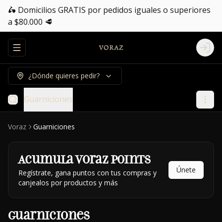
🛵 Domicilios GRATIS por pedidos iguales o superiores
a $80.000 🥩
Abrir menu de navegación
Logi
¿Dónde quieres pedir?
Guarniciones
Voraz
Guarniciones
Acumula
Voraz Points
Únete
Regístrate, gana puntos con tus compras y
canjealos por productos y más
Guarniciones