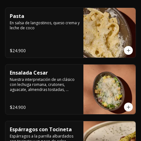
Pasta
En salsa de langostinos, queso crema y 
leche de coco
$24.900
Ensalada Cesar
Nuestra interpretación de un clásico 
con lechuga romana, crutones, 
aguacate, almendras tostadas, 
ajinomen y parmesano rallado.
$24.900
Espárragos con Tocineta
Espárragos a la parrilla albardados 