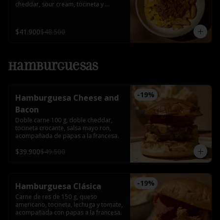
cheddar, sour cream, tocineta y 
cebollín.
$41.900
$48.500
Hamburguesas
-
19
%
Hamburguesa Cheese and
Bacon
Doble carne 100 g, doble cheddar, 
tocineta crocante, salsa mayo ron, 
acompañada de papas a la francesa.
$39.900
$49.500
-
19
%
Hamburguesa Clásica
Carne de res de 150 g, queso 
americano, tocineta, lechuga y tomate, 
acompañada con papas a la francesa.