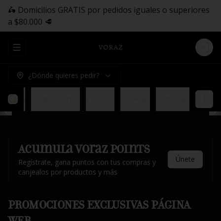
🛵 Domicilios GRATIS por pedidos iguales o superiores
a $80.000 🥩
Abrir menu de navegación
Logi
¿Dónde quieres pedir?
saladas
Guarniciones
Postres
Bebidas
Cervezas
Acumula
Voraz Points
Únete
Regístrate, gana puntos con tus compras y
canjealos por productos y más
PROMOCIONES EXCLUSIVAS PÁGINA
WEB