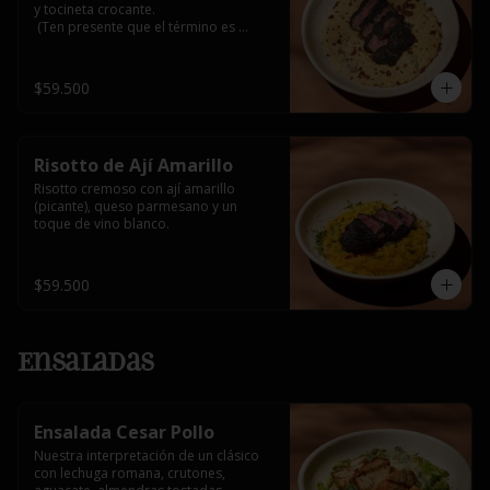
y tocineta crocante.

 (Ten presente que el término es 
medio, al superar 3/4 o bien asado 
alteraría su sabor natural y podría 
generar notas amargas por el carbón 
$59.500
activado que lo recubre)
Risotto de Ají Amarillo
Risotto cremoso con ají amarillo 
(picante), queso parmesano y un 
toque de vino blanco.
$59.500
Ensaladas
Ensalada Cesar Pollo
Nuestra interpretación de un clásico 
con lechuga romana, crutones, 