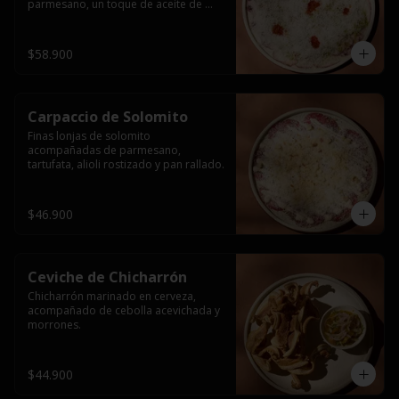
parmesano, un toque de aceite de 
pimentón y perejil fresco. Terminado 
con crujiente pan rallado.
$58.900
Carpaccio de Solomito
Finas lonjas de solomito 
acompañadas de parmesano, 
tartufata, alioli rostizado y pan rallado.
$46.900
Ceviche de Chicharrón
Chicharrón marinado en cerveza, 
acompañado de cebolla acevichada y 
morrones.
$44.900