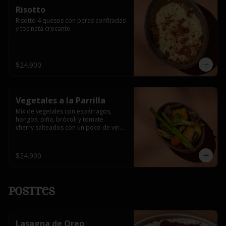
Risotto
Risotto 4 quesos con peras confitadas 
y tocineta crocante.
$24.900
Vegetales a la Parrilla
Mix de vegetales con espárragos, 
hongos, piña, brócoli y tomate 

cherry salteados con un poco de vino 
blanco.
$24.900
Postres
Lasagna de Oreo