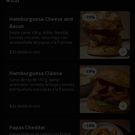
-
19
%
Hamburguesa Cheese and
Bacon
Doble carne 100 g, doble cheddar, 
tocineta crocante, salsa mayo ron, 
acompañada de papas a la francesa.
$39.900
$49.500
-
19
%
Hamburguesa Clásica
Carne de res de 150 g, queso 
americano, tocineta, lechuga y tomate, 
acompañada con papas a la francesa.
$39.900
$49.500
-
14
%
Papas Cheddar
Papas rústicas en cascos con Pulled 