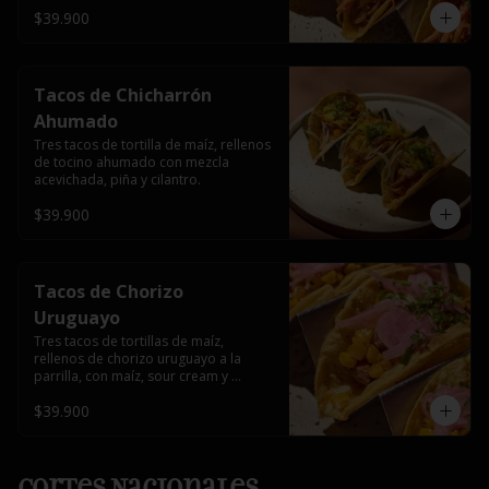
$39.900
Tacos de Chicharrón
Ahumado
Tres tacos de tortilla de maíz, rellenos 
de tocino ahumado con mezcla 
acevichada, piña y cilantro.
$39.900
Tacos de Chorizo
Uruguayo
Tres tacos de tortillas de maíz, 
rellenos de chorizo uruguayo a la 
parrilla, con maíz, sour cream y 
encurtido de cebolla roja.
$39.900
Cortes Nacionales