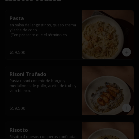
Pasta
en salsa de langostinos, queso crema 
y leche de coco.

 (Ten presente que el término es 
medio, al superar 3/4 o bien asado 
alteraría su sabor natural y podría 
generar notas amargas por el carbón 
$59.500
activado que lo recubre)
Risoni Trufado
Pasta risoni con mix de hongos, 
medallones de pollo, aceite de trufa y 
vino blanco.
$59.500
Risotto
Risotto 4 quesos con peras confitadas 