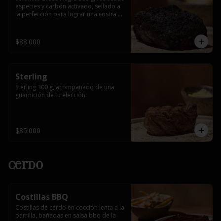
especies y carbón activado, sellado a 
la perfección para lograr una costra 
intensa y un interior jugoso, 
acompañado de una guarnición de tu 
elección.
$88.000
Sterling
Sterling 300 g, acompañado de una 
guarnición de tu elección.
$85.000
Cerdo
Costillas BBQ
Costillas de cerdo en cocción lenta a la 
parrilla, bañadas en salsa bbq de la 