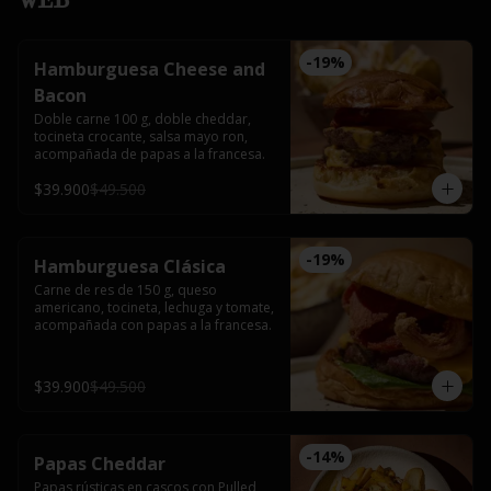
-
19
%
Hamburguesa Cheese and
Bacon
Doble carne 100 g, doble cheddar, 
tocineta crocante, salsa mayo ron, 
acompañada de papas a la francesa.
$39.900
$49.500
-
19
%
Hamburguesa Clásica
Carne de res de 150 g, queso 
americano, tocineta, lechuga y tomate, 
acompañada con papas a la francesa.
$39.900
$49.500
-
14
%
Papas Cheddar
Papas rústicas en cascos con Pulled 