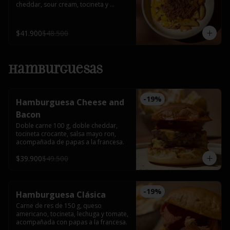
cheddar, sour cream, tocineta y 
cebollín.
$41.900
$48.500
Hamburguesas
-
19
%
Hamburguesa Cheese and
Bacon
Doble carne 100 g, doble cheddar, 
tocineta crocante, salsa mayo ron, 
acompañada de papas a la francesa.
$39.900
$49.500
-
19
%
Hamburguesa Clásica
Carne de res de 150 g, queso 
americano, tocineta, lechuga y tomate, 
acompañada con papas a la francesa.