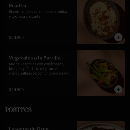
Risotto
Risotto 4 quesos con peras confitadas 
y tocineta crocante.
$24.900
Vegetales a la Parrilla
Mix de vegetales con espárragos, 
hongos, piña, brócoli y tomate 

cherry salteados con un poco de vino 
blanco.
$24.900
Postres
Lasagna de Oreo