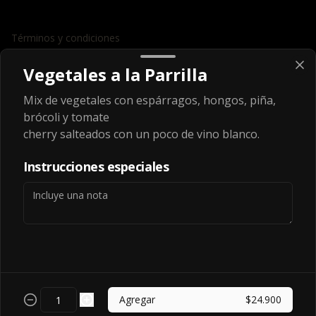
Términos y condiciones
Política de privacidad
Vegetales a la Parrilla
Redes sociales
Mix de vegetales con espárragos, hongos, piña,
brócoli y tomate
Instagram
cherry salteados con un poco de vino blanco.
Facebook
Instrucciones especiales
Mi cuenta
Pedir
Iniciar sesión
Powered by
Agregar
$24.900