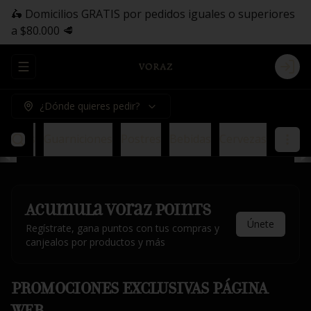
🛵 Domicilios GRATIS por pedidos iguales o superiores
a $80.000 🥩
Abrir menu de navegación
Logi
¿Dónde quieres pedir?
saladas
Guarniciones
Postres
Bebidas
Cervezas
Acumula
Voraz Points
Únete
Regístrate, gana puntos con tus compras y
canjealos por productos y más
PROMOCIONES EXCLUSIVAS PÁGINA
WEB