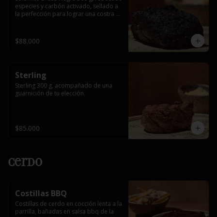
especies y carbón activado, sellado a 
la perfección para lograr una costra 
intensa y un interior jugoso, 
acompañado de una guarnición de tu 
elección.
$88.000
Sterling
Sterling 300 g, acompañado de una 
guarnición de tu elección.
$85.000
Cerdo
Costillas BBQ
Costillas de cerdo en cocción lenta a la 
parrilla, bañadas en salsa bbq de la 