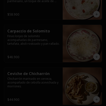
parmesano, un toque de aceite de 
pimentón y perejil fresco. Terminado 
con crujiente pan rallado.
$58.900
Carpaccio de Solomito
Finas lonjas de solomito 
acompañadas de parmesano, 
tartufata, alioli rostizado y pan rallado.
$46.900
Ceviche de Chicharrón
Chicharrón marinado en cerveza, 
acompañado de cebolla acevichada y 
morrones.
$44.900