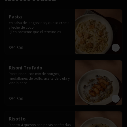
Pasta
en salsa de langostinos, queso crema 
y leche de coco.

 (Ten presente que el término es 
medio, al superar 3/4 o bien asado 
alteraría su sabor natural y podría 
generar notas amargas por el carbón 
$59.500
activado que lo recubre)
Risoni Trufado
Pasta risoni con mix de hongos, 
medallones de pollo, aceite de trufa y 
vino blanco.
$59.500
Risotto
Risotto 4 quesos con peras confitadas 