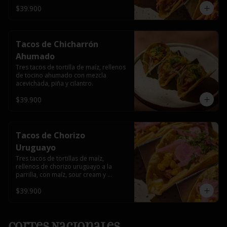
$39.900
Tacos de Chicharrón
Ahumado
Tres tacos de tortilla de maíz, rellenos 
de tocino ahumado con mezcla 
acevichada, piña y cilantro.
$39.900
Tacos de Chorizo
Uruguayo
Tres tacos de tortillas de maíz, 
rellenos de chorizo uruguayo a la 
parrilla, con maíz, sour cream y 
encurtido de cebolla roja.
$39.900
Cortes Nacionales