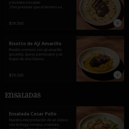
y tocineta crocante.

 (Ten presente que el término es 
medio, al superar 3/4 o bien asado 
alteraría su sabor natural y podría 
generar notas amargas por el carbón 
$59.500
activado que lo recubre)
Risotto de Ají Amarillo
Risotto cremoso con ají amarillo 
(picante), queso parmesano y un 
toque de vino blanco.
$59.500
Ensaladas
Ensalada Cesar Pollo
Nuestra interpretación de un clásico 
con lechuga romana, crutones, 