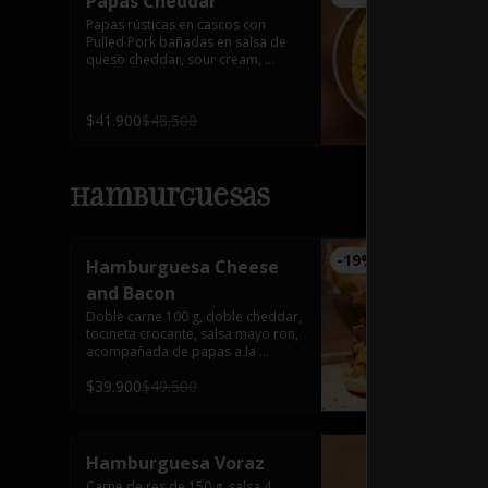
Papas Cheddar
Papas rústicas en cascos con 
Pulled Pork bañadas en salsa de 
queso cheddar, sour cream, 
tocineta y cebollín.
$41.900
$48.500
Hamburguesas
-
19
%
Hamburguesa Cheese
and Bacon
Doble carne 100 g, doble cheddar, 
tocineta crocante, salsa mayo ron, 
acompañada de papas a la 
francesa.
$39.900
$49.500
Hamburguesa Voraz
Carne de res de 150 g, salsa 4 