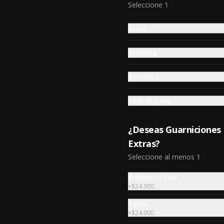
Seleccione 1
Voraz
Pimienta
Bearnesa
Café de paris
Tacos de Chicharrón
Ahumado
¿Deseas Guarniciones
Tres tacos de tortilla de maíz, 
rellenos de tocino ahumado con 
Extras?
mezcla acevichada, piña y cilantro.
Seleccione al menos 1
$39.900
Ensalada Cesar
+
$24.000
Pasta
+
$24.000