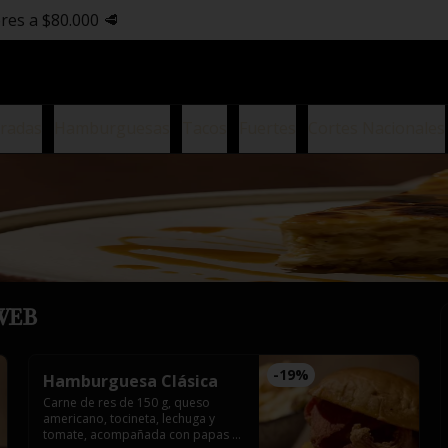
res a $80.000 🥩
tradas
Hamburguesas
Tacos
Fuertes
Cortes Nacionales
WEB
-
19
%
Hamburguesa Clásica
Carne de res de 150 g, queso 
americano, tocineta, lechuga y 
tomate, acompañada con papas a 