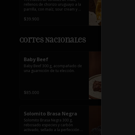
rellenos de chorizo uruguayo a la 
parrilla, con maíz, sour cream y 
encurtido de cebolla roja.
$39.900
Cortes Nacionales
Baby Beef
Baby Beef 300 g, acompañado de 
una guarnición de tu elección.
$85.000
Solomito Brasa Negra
Solomito Brasa Negra 300 g, 
rebosado especies y carbón 
activado, sellado a la perfección 
para lograr una costra intensa y un 