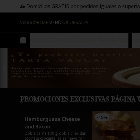
🛵 Domicilios GRATIS por pedidos iguales o superio
HOME
MENÚ
SUCURSALES
PROMOCIONES EXCLUSIVAS PÁGINA WEB
En
PROMOCIONES EXCLUSIVAS PÁGINA 
-
19
%
Hamburguesa Cheese
and Bacon
Doble carne 100 g, doble cheddar, 
tocineta crocante, salsa mayo ron, 