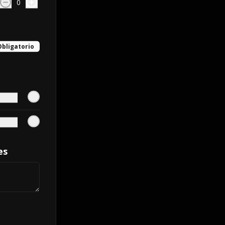
0
Obligatorio
es