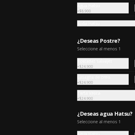
Agua Hatsu
+
$8.900
$85.000
Soda Hatsu
¿Deseas Postre?
Seleccione al menos 1
Chuletón de Cerdo
Chuletón de cerdo a la parrilla 
Tostadas salvajes
marinado en cerveza negra y 
+
$24.900
estragón.
Lasagna de oreo
+
$24.900
$69.900
Tarta Vasca
+
$24.900
¿Deseas agua Hatsu?
Seleccione al menos 1
Agua Hatsu