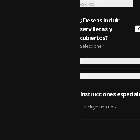
+
$8.900
¿Deseas incluir
servilletas y
cubiertos?
Seleccione 1
Pollo Rostizado a la
Naranja
Si
Medallones de pollo en cocción al 
vacío con naranja, romero y 
paprika.
No
$58.800
Instrucciones especial
Tataki de Atún
Atún del pacifico sellado y 
cubierto con hierbas aromáticas 
sobre una cama de chimichurri 