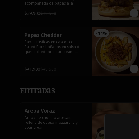
acompañada de papas a la 
francesa.
$39.900
$49.500
-
14
%
Papas Cheddar
Papas rústicas en cascos con 
Pulled Pork bañadas en salsa de 
queso cheddar, sour cream, 
tocineta y cebollín.
$41.900
$48.500
Entradas
Arepa Voraz
Arepa de chócolo artesanal, 
rellena de queso mozzarella y 
sour cream.