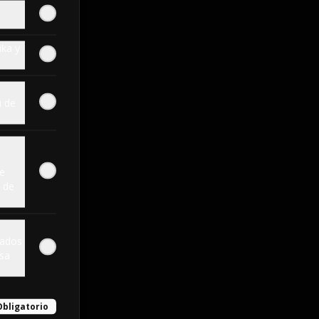
,
.
ika y
i de
te
 de
dados
lsa
Obligatorio