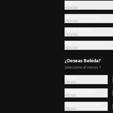
Risotto
+
$24.000
Papas a la Francesa
+
$24.000
Puré de Plátano
+
$24.000
Papa Criolla con Ajonjolí.
+
$24.000
Bife Chorizo
*Acompáñalo con cualquiera de 
nuestras guarniciones.
¿Deseas Bebida?
Seleccione al menos 1
$79.500
Bretaña
+
$8.900
Coca-Cola Original
Sterling
+
$8.900
Sterling 300 g, acompañado de 
Coca-Cola Sin Azúcar
una guarnición de tu elección.
+
$8.900