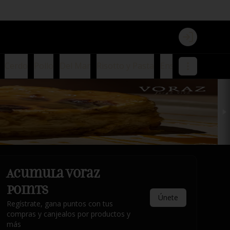
Login
Cerdo
Pollo
Del Mar
Risotto y Pasta
Ensaladas
Guarn
Acumula
Voraz
Points
Únete
Regístrate, gana puntos con tus
compras y canjealos por productos y
más