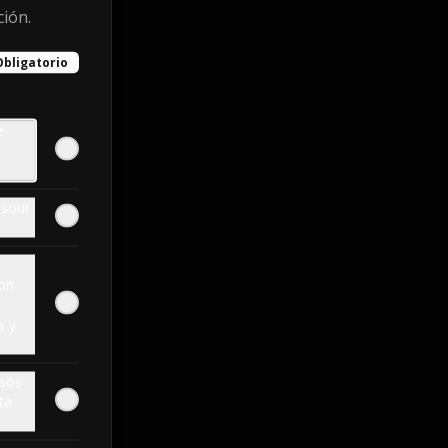
ción.
Obligatorio
e
o
 sour
con
s y
esos
ta