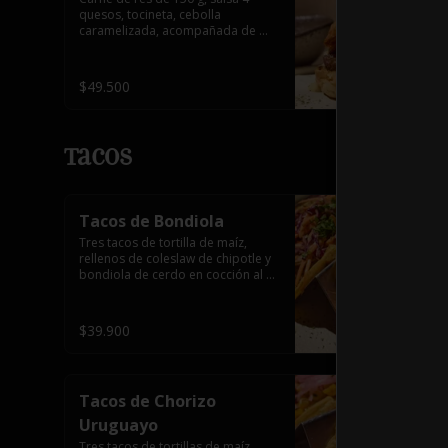
quesos, tocineta, cebolla 
caramelizada, acompañada de 
papas a la francesa.
$49.500
Tacos
Tacos de Bondiola
Tres tacos de tortilla de maíz, 
rellenos de coleslaw de chipotle y 
bondiola de cerdo en cocción al 
vacío,salteados con reducción de 
mandarina.
$39.900
Tacos de Chorizo
Uruguayo
Tres tacos de tortillas de maíz, 