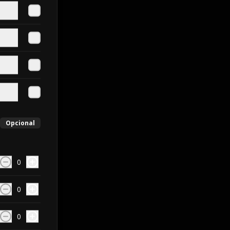
Opcional
0
0
0