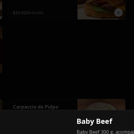
la francesa.
$39.900
$49.500
Carpaccio de Pulpo
Finas láminas de pulpo marinadas 
con pesto de limón, acompañadas 
Baby Beef
de parmesano, un toque de aceite 
de pimentón y perejil fresco. 
Baby Beef 300 g, acompa
Terminado con crujiente pan 