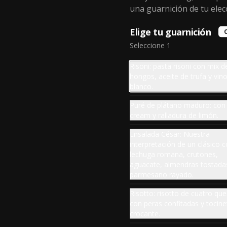
rallado.
una guarnición de tu elec
$58.900
Elige tu guarnición
Ceviche de Chicharrón
Seleccione 1
Chicharrón marinado en cerveza, 
acompañado de cebolla 
Risoni: pasta risoni con mix d
acevichada y morrones.
hongos, aceite de trufa y vin
blanco.
$44.900
Puré de plátano maduro: con
cream y ralladura de limón.
Ensalada César: Nuestra
Mazorcas a la Parrilla
interpretación de un clásico 
Chócolo a la parrilla bañado en 
lechuga romana, crutones,
mantequilla de chipotle, queso 
parmesano y cilantro.
aguacate, almendras tostada
parmesano rayado.
$34.500
Risotto: risotto de cuatro qu
con peras confitadas y tocine
crocante.