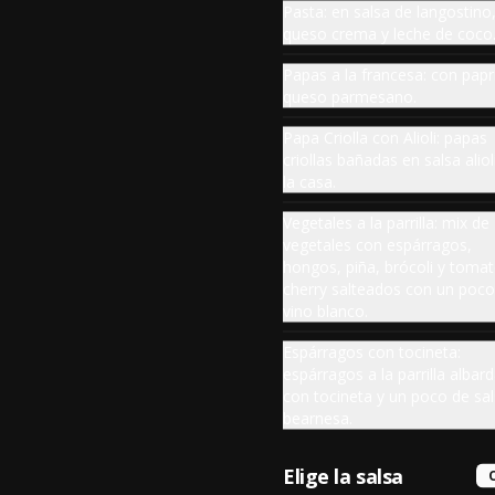
Pasta: en salsa de langostino
queso crema y leche de coco
Papas a la francesa: con papr
queso parmesano.
Papa Criolla con Alioli: papas
criollas bañadas en salsa aliol
la casa.
Vegetales a la parrilla: mix de
vegetales con espárragos,
-
19
%
hongos, piña, brócoli y toma
Hamburguesa Clásica
cherry salteados con un poco
Carne de res de 150 g, queso 
vino blanco.
americano, tocineta, lechuga y 
tomate, acompañada con papas a 
la francesa.
Espárragos con tocineta:
espárragos a la parrilla albar
$39.900
$49.500
con tocineta y un poco de sa
bearnesa.
Elige la salsa