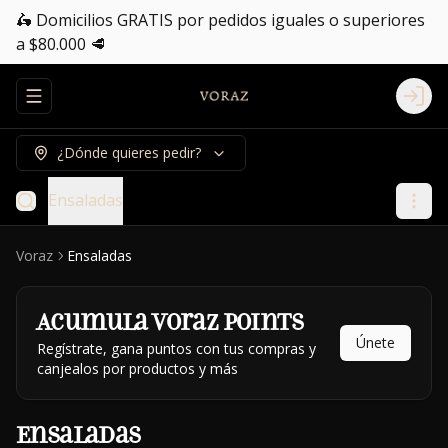
🛵 Domicilios GRATIS por pedidos iguales o superiores
a $80.000 🥩
Abrir menu de navegación
Logi
¿Dónde quieres pedir?
Ensaladas
Voraz
Ensaladas
Acumula
Voraz Points
Únete
Regístrate, gana puntos con tus compras y
canjealos por productos y más
Ensaladas