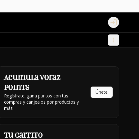
Login
Acumula
Voraz
Points
Únete
Regístrate, gana puntos con tus
compras y canjealos por productos y
más
Tu Carrito