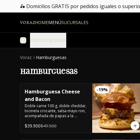
🛵 Domicilios GRATIS por pedidos iguales o superio
HOME
MENÚ
SUCURSALES
Hamburguesas
Voraz
Hamburguesas
Hamburguesas
-
19
%
Hamburguesa Cheese
and Bacon
Doble carne 100 g, doble cheddar, 
tocineta crocante, salsa mayo ron, 
acompañada de papas a la 
francesa.
$39.900
$49.500