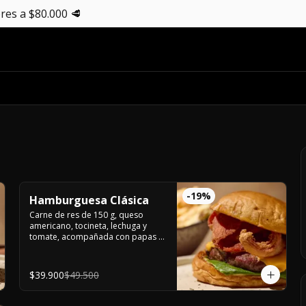
res a $80.000 🥩
-
19
%
Hamburguesa Clásica
Carne de res de 150 g, queso 
americano, tocineta, lechuga y 
tomate, acompañada con papas a 
la francesa.
$39.900
$49.500