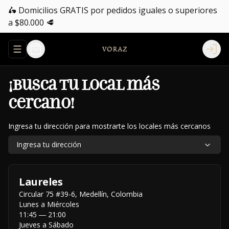
🛵 Domicilios GRATIS por pedidos iguales o superiores
a $80.000 🥩
Abrir menu de navegación
Logi
¡Busca tu local más
cercano!
Ingresa tu dirección para mostrarte los locales más cercanos
Ingresa tu dirección
Laureles
Circular 75 #39-6
,
Medellín
,
Colombia
Lunes a Miércoles
11:45 ― 21:00
Jueves a Sábado